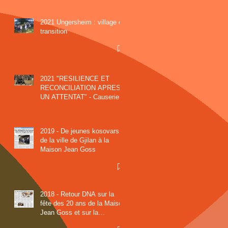
2021 Ungersheim : village en
transition
2021 "RESILIENCE ET
RECONCILIATION APRES
UN ATTENTAT" - Causerie
Samedi 12 JUIN à 16h30
2019 - De jeunes kosovars
de la ville de Gjilan à la
Maison Jean Goss
2018 - Retour DNA sur la
fête des 20 ans de la Maison
Jean Goss et sur la
Projection conférence