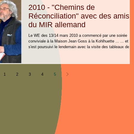
2010 - "Chemins de
Réconciliation" avec des amis
du MIR allemand
Le WE des 13/14 mars 2010 a commencé par une soirée
conviviale à la Maison Jean Goss à la Kohlhuette ... ... et
s'est poursuivi le lendemain avec la visite des tableaux de la
"Fresque de la réconciliation" de Claude Braun, qui se
trouvent dans diverses églises en Alsace du Nord et au
Palatinat du Sud ... (= brochure illustrée explicative disponible
à la Maison Jean Goss - extrait cf. lien: http://www.paroisse-
1
2
3
4
5
wissembourg.fr/wa_files/Fresques_20de_20la_20r_C3_A9co
ciliation_