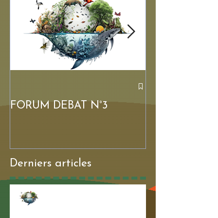
FORUM DÉBAT N°3
FORUM DÉBA
Derniers articles
FORUM DÉBAT N°3