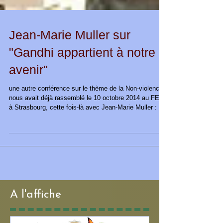
Jean-Marie Muller sur
"Gandhi appartient à notre
avenir"
une autre conférence sur le thème de la Non-violence
nous avait déjà rassemblé le 10 octobre 2014 au FEC
à Strasbourg, cette fois-là avec Jean-Marie Muller : à
revoir et réentendre via https://youtu.be/PbuTTxA6k4c
: "Gandhi appartient à notre avenir" (voir aussi pages 3
et 4 du Sillon du Soc de 2014, cliquez ici ) !
A l'affiche