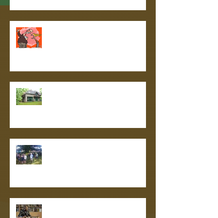
FORUM DÉBAT N°2
Forum débat : 31 mars - 5 mai -
2 juin 2026
2021 Ungersheim : village en
transition