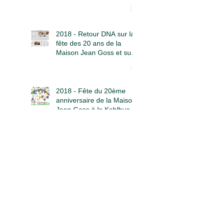
Goss
2018 - Retour DNA sur la
fête des 20 ans de la
Maison Jean Goss et sur
la Projection conférence
"Liberté au Tibet"
2018 - Fête du 20ème
anniversaire de la Maison
Jean Goss à la Kohlhuette
le samedi 16 juin
2015 - Jean Becker et
l'AMAP de la Kohlhuette
2014 - Journée
internationale de la Non-