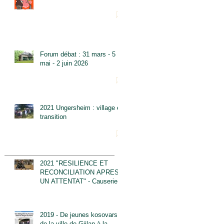
Forum débat : 31 mars - 5
mai - 2 juin 2026
2021 Ungersheim : village en
transition
2021 "RESILIENCE ET
RECONCILIATION APRES
UN ATTENTAT" - Causerie
Samedi 12 JUIN à 16h30
2019 - De jeunes kosovars
de la ville de Gjilan à la