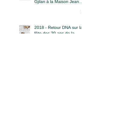
Gjilan à la Maison Jean
Goss
2018 - Retour DNA sur la
fête des 20 ans de la
Maison Jean Goss et sur
la Projection conférence
"Liberté au Tibet"
2018 - Fête du 20ème
anniversaire de la Maison
Jean Goss à la Kohlhuette
le samedi 16 juin
2015 - Jean Becker et
l'AMAP de la Kohlhuette
2014 - Journée