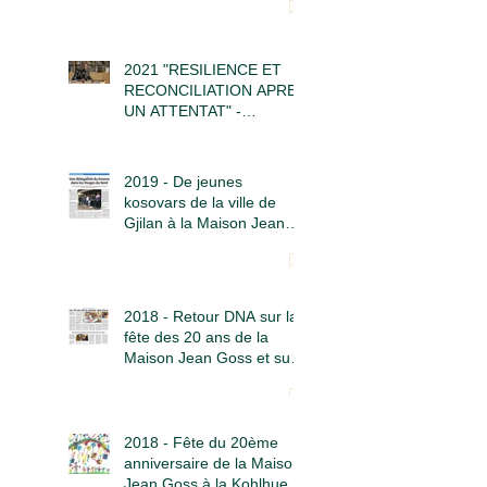
2021 "RESILIENCE ET
RECONCILIATION APRES
UN ATTENTAT" -
Causerie Samedi 12 JUIN
à 16h30
2019 - De jeunes
kosovars de la ville de
Gjilan à la Maison Jean
Goss
2018 - Retour DNA sur la
fête des 20 ans de la
Maison Jean Goss et sur
la Projection conférence
"Liberté au Tibet"
2018 - Fête du 20ème
anniversaire de la Maison
Jean Goss à la Kohlhuette